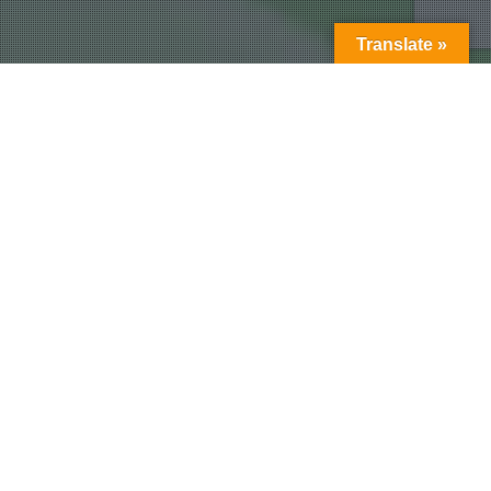
Translate »
Punjabi Editorial
ਅੰਮ੍ਰਿਤਸਰ ਨੂੰ ਵਿਰਾਸਤੀ ਸ਼ਹਿਰ ਘੋਸ਼ਿਤ ਕਰਨ ਲਈ ਚਲ
ਰਹੇ ਵਿਧਾਨ ਸਭਾ ਸੈਸ਼ਨ ਵਿਚ ਮਤਾ ਪਾਸ ਕੀਤਾ ਜਾਵੇ
ਅੰਮ੍ਰਿਤਸਰ, 30 ਅਕਤੂਬਰ 2013 (ਭਾਰਤ ਸੰਦੇਸ਼ ਖ਼ਬਰਾਂ):-- ਅੰਮ੍ਰਿਤਸਰ
ਵਿਕਾਸ ਮੰਚ ਨੇ ਸਰਕਾਰ ਨੂੰ ਕਿਹਾ ਹੈ…
Admin
Punjabi Editorial