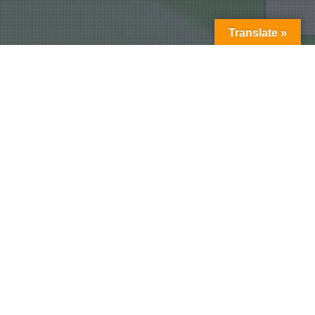
Translate »
Punjabi Editorial
ਭਾਟੀਆ ਬਰਾਦਰੀ ਵਲੋਂ ਸਮੁਚੇ ਤੌਰ ਤੇ ਸਿਮਰਪ੍ਰੀਤ ਕੌਰ
ਭਾਟੀਆ ਦੇ ਸਮਰਥਨ ਦਾ ਐਲਾਨ
ਅੰਮ੍ਰਿਤਸਰ 29 ਜਨਵਰੀ -ਵਿਧਾਨ ਸਭਾ ਹਲਕਾ ਪੂਰਬੀ ਤੋਂ ਅਜਾਦ
ਉਮੀਦਵਾਰ ਸਰਦਾਰਨੀ ਸਿਮਰਪ੍ਰੀਤ ਕੌਰ ਭਾਟੀਆ (ਪਤਨੀ…
Admin